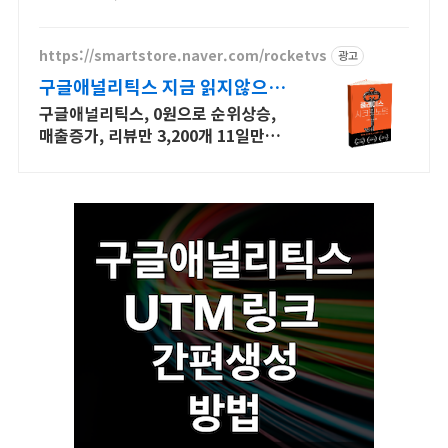
https://smartstore.naver.com/rocketvs
광고
구글애널리틱스 지금 읽지않으면
늦습니다
구글애널리틱스, 0원으로 순위상승,
매출증가, 리뷰만 3,200개 11일만에
1페이지, 17일만에 1등찍은 노하우를
그대로 담았습니다.