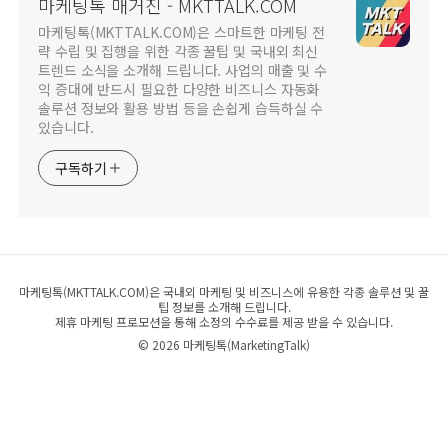
마케팅톡 매거진 - MKTTALK.COM
마케팅톡(MKTTALK.COM)은 스마트한 마케팅 전
략 수립 및 집행을 위한 각종 꿀팁 및 국내외 최신
트렌드 소식을 소개해 드립니다. 사업의 매출 및 수
익 증대에 반드시 필요한 다양한 비즈니스 자동화
솔루션 정보와 활용 방법 등을 손쉽게 습득하실 수
있습니다.
구독하기
마케팅톡(MKTTALK.COM)은 국내외 마케팅 및 비즈니스에 유용한 각종 솔루션 및 꿀
팁 정보를 소개해 드립니다.
제휴 마케팅 프로모션을 통해 소정의 수수료를 제공 받을 수 있습니다.
©
2026
마케팅톡(MarketingTalk)
코리아톡
차이나톡
재팬톡
타이완톡
베트남톡
미국톡
머니스킬톡 매거진
랭톡
랭톡 매거진
워드프레스AI코리아
워드프레스 애널리틱스
워드프레스 세일 나우
워드프레스 사이트 랜덤 뷰어